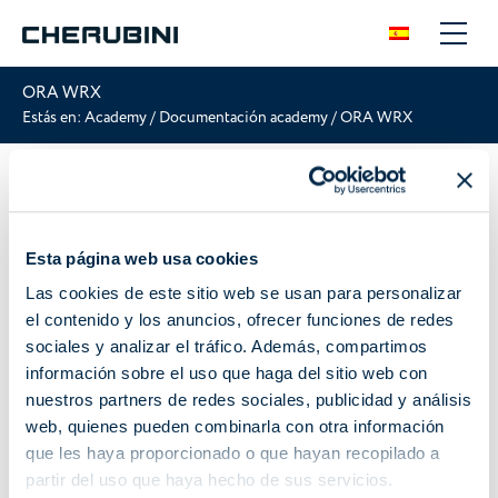
ORA WRX
Estás en:
Academy
/
Documentación academy
/
ORA WRX
Motor vía radio dual con fin de carrera electrónico
ORA WRX - Toldos
Esta página web usa cookies
Las cookies de este sitio web se usan para personalizar
el contenido y los anuncios, ofrecer funciones de redes
sociales y analizar el tráfico. Además, compartimos
Manual de instrucciones
Folletos
Certificaciones
información sobre el uso que haga del sitio web con
nuestros partners de redes sociales, publicidad y análisis
web, quienes pueden combinarla con otra información
Para ver los videos, debe aceptar las cookies de marketing.
que les haya proporcionado o que hayan recopilado a
partir del uso que haya hecho de sus servicios.