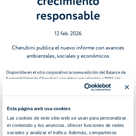
crecimiento
responsable
12 feb. 2026
Cherubini publica el nuevo informe con avances
ambientales, sociales y económicos
Disponible en el sitio corporativo la nueva edición del Balance de
Sostenibilidad de Cherubini, con datos actualizados a 2024. Un
documento que representa un paso adicional en nuestro
compromiso hacia una gestión empresarial responsable y
sostenible, reflejando nuestros valores fundamentales y nuestro
deseo de transparencia ante todos nuestros grupos de interés.
Esta página web usa cookies
El año 2024 ha sido un período de avances significativos para
Las cookies de este sitio web se usan para personalizar
nuestro grupo. Cherubini Electronics ha obtenido la certificación
el contenido y los anuncios, ofrecer funciones de redes
ISO 9001 y ha completado con éxito la mudanza a su nueva sede; el
sociales y analizar el tráfico. Además, compartimos
reconocimiento de la calidad como elemento central en nuestros