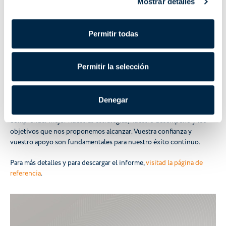
Mostrar detalles
ambiente.
Permitir todas
La actualización del Balance de Sostenibilidad 2024 no solo subraya
nuestro compromiso hacia un futuro más sostenible, sino que
Permitir la selección
también es una herramienta esencial para comprender cómo
nuestras acciones cotidianas contribuyen a crear valor compartido y
duradero.
Denegar
Os invitamos a explorar en profundidad el documento, para
comprender mejor nuestras estrategias, nuestro desempeño y los
objetivos que nos proponemos alcanzar. Vuestra confianza y
vuestro apoyo son fundamentales para nuestro éxito continuo.
Para más detalles y para descargar el informe,
visitad la página de
referencia
.