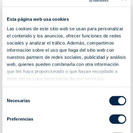
Esta página web usa cookies
Las cookies de este sitio web se usan para personalizar
el contenido y los anuncios, ofrecer funciones de redes
sociales y analizar el tráfico. Además, compartimos
información sobre el uso que haga del sitio web con
nuestros partners de redes sociales, publicidad y análisis
web, quienes pueden combinarla con otra información
14 abr. 2023
|
Motores para toldos
que les haya proporcionado o que hayan recopilado a
¿Cómo evitar los posibles problemas de los toldos 
partir del uso que haya hecho de sus servicios.
motorizados? 
Selección
Necesarias
de
consentimiento
Preferencias