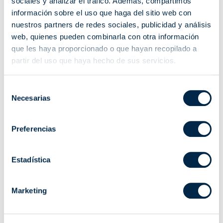
sociales y analizar el tráfico. Además, compartimos
información sobre el uso que haga del sitio web con
Interfaz domótico que permite adaptar todos los sistemas radio
nuestros partners de redes sociales, publicidad y análisis
Cherubini a la domótica del hogar.
web, quienes pueden combinarla con otra información
que les haya proporcionado o que hayan recopilado a
Compatible con todos los sistemas radio Cherubini: motores Wave
partir del uso que haya hecho de sus servicios.
RX, Tronic RX, Modo RX, Senso RX, Plug&Play Short RX, Clima Plus
RX, Receptores TDS Gold, TDS Compact, OPTime, Compact Roll,
Selección
Mini, Tándem, MyRoll.
Necesarias
de
consentimiento
Preferencias
ESQUEMA DE CONEXIÓN EN MODALIDAD AVANZADA
Estadística
VER PDF
Marketing
Características principales