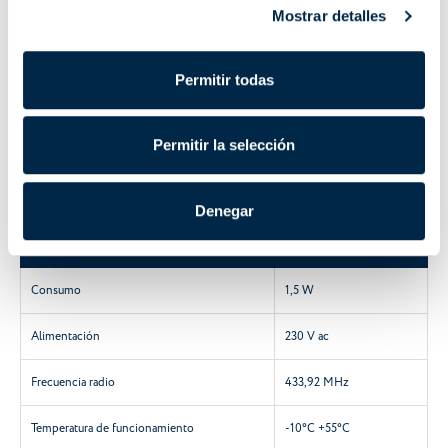
Mostrar detalles
Código
Nombre / Modelo
Función
Permitir todas
A530065
Emisor Domótico
Emisor Domótico
Permitir la selección
Características técnicas
Denegar
Características
A530065
Consumo
1,5 W
Alimentación
230 V ac
Frecuencia radio
433,92 MHz
Temperatura de funcionamiento
-10°C +55°C