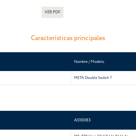
VER PDF
Características principales
Nombre / Modelo
META Double Switch 7
A510083