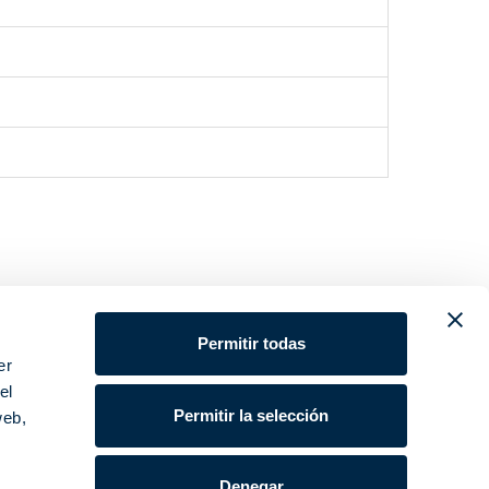
Permitir todas
er
el
Permitir la selección
web,
Denegar