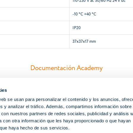
110-230 V ac 50/60 Hz 24 V dc
-10 °C +40 °C
IP20
37x37x17 mm
Documentación Academy
META DOUBLE SWITCH 7 | A510083
ies
Manual de instrucciones
web se usan para personalizar el contenido y los anuncios, ofrec
s y analizar el tráfico. Además, compartimos información sobre 
Folletos
 con nuestros partners de redes sociales, publicidad y análisis 
 con otra información que les haya proporcionado o que hayan
o que haya hecho de sus servicios.