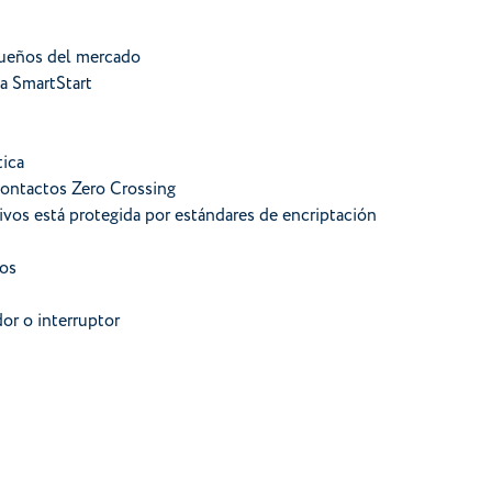
ueños del mercado
ía SmartStart
tica
 contactos Zero Crossing
ivos está protegida por estándares de encriptación
dos
or o interruptor