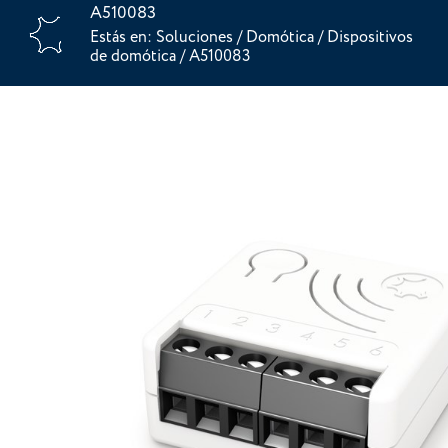
A510083
Estás en:
Soluciones
/
Domótica
/
Dispositivos
de domótica
/
A510083