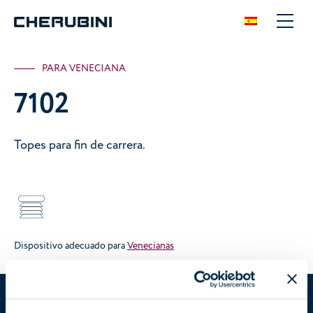
PARA VENECIANA
7102
Topes para fin de carrera.
Dispositivo adecuado para
Venecianas
7102
Estás en:
Soluciones
/
Manual
/
Fin de carrera
/
7102