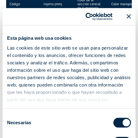
Color de la
Código
Injerto (mm)
sección central
Color manoplas
de la manivela
7402100N2605
Tubo Ø13
RAL 9016
RAL 9016
7402100N2705
Tubo Ø13
RAL 7035
RAL 7035
Esta página web usa cookies
Las cookies de este sitio web se usan para personalizar
7402120N2605
Tubo Ø13
RAL 9016
RAL 9016
el contenido y los anuncios, ofrecer funciones de redes
sociales y analizar el tráfico. Además, compartimos
7402120N2607
Tubo Ø13
RAL 9016
RAL 9016
información sobre el uso que haga del sitio web con
nuestros partners de redes sociales, publicidad y análisis
7402120N2705
Tubo Ø13
RAL 7035
RAL 7035
web, quienes pueden combinarla con otra información
que les haya proporcionado o que hayan recopilado a
7402120N2707
Tubo Ø13
RAL 7035
RAL 7035
partir del uso que haya hecho de sus servicios.
7402140N2605
Tubo Ø13
RAL 9016
RAL 9016
Selección
7402140N2705
Tubo Ø13
RAL 7035
RAL 7035
Necesarias
de
consentimiento
7402150N2605
Tubo Ø13
RAL 9016
RAL 9016