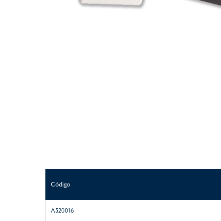
Código
A520016