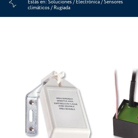
Estás en:
Soluciones
/
Electrónica
/
Sensores
climáticos
/
Rugiada