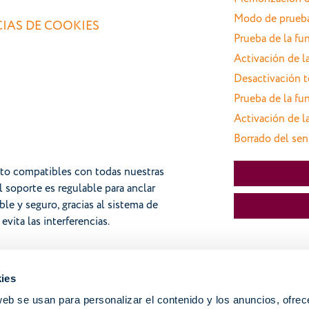
Modo de prueb
IAS DE COOKIES
Prueba de la fu
Activación de l
Desactivación t
Prueba de la fu
Activación de l
Borrado del sen
nto compatibles con todas nuestras
l soporte es regulable para anclar
able y seguro, gracias al sistema de
vita las interferencias.
ies
Control climático viento, cableado
web se usan para personalizar el contenido y los anuncios, ofrec