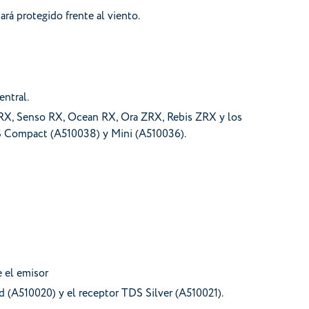
rá protegido frente al viento.
entral.
RX, Senso RX, Ocean RX, Ora ZRX, Rebis ZRX y los
S Compact (A510038) y Mini (A510036).
 el emisor
 (A510020) y el receptor TDS Silver (A510021).