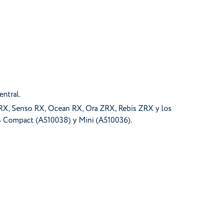
entral.
RX, Senso RX, Ocean RX, Ora ZRX, Rebis ZRX y los
S Compact (A510038) y Mini (A510036).