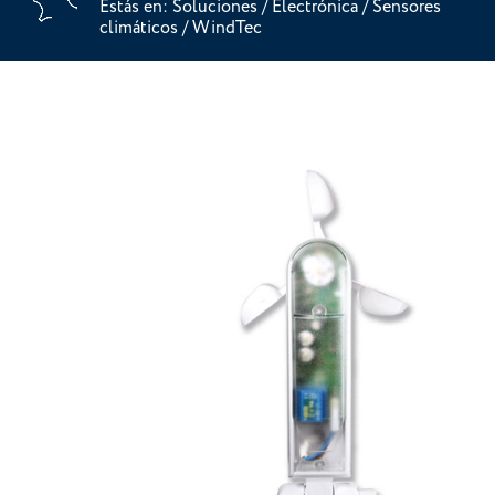
Estás en:
Soluciones
/
Electrónica
/
Sensores
climáticos
/
WindTec