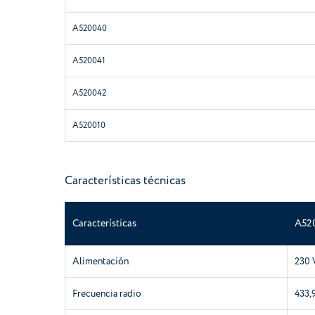
A520040
A520041
A520042
A520010
Características técnicas
Características
A52
Alimentación
230 
Frecuencia radio
433,