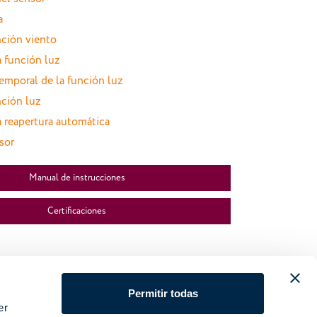
a
nción viento
a función luz
emporal de la función luz
nción luz
a reapertura automática
sor
Manual de instrucciones
Certificaciones
Permitir todas
er