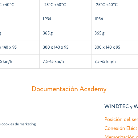
C +40°C
-25°C +40°C
-25°C +40°C
IP34
IP34
g
365 g
365 g
x 140 x 95
300 x 140 x 95
300 x 140 x 95
45 km/h
7,5-45 km/h
7,5-45 km/h
Documentación Academy
WINDTEC y 
Posición del se
s cookies de marketing.
Conexión Eléct
Memorización d