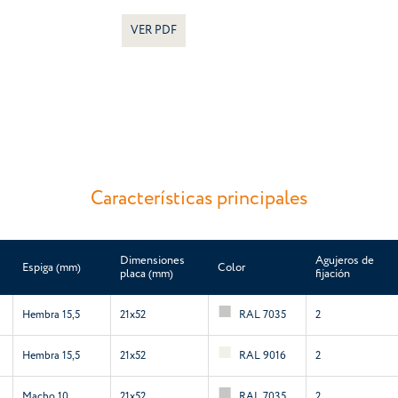
VER PDF
Características principales
Dimensiones
Agujeros de
Espiga (mm)
Color
placa (mm)
fijación
Hembra 15,5
21x52
RAL 7035
2
Hembra 15,5
21x52
RAL 9016
2
Macho 10
21x52
RAL 7035
2