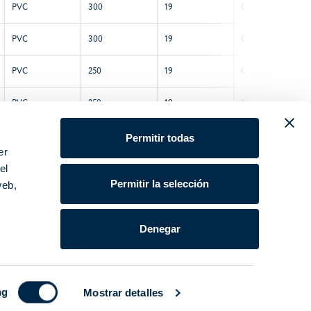
PVC
300
19
Con placa
PVC
300
19
Con placa
PVC
250
19
Con placa
PVC
250
19
Con placa
PVC
400
19
Con placa
Permitir todas
er
PVC
300
19
Con placa
el
Permitir la selección
web,
Denegar
ng
Mostrar detalles
Datos corporativos
|
Política de privacidad
|
Cookie