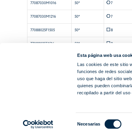
E
77087030M1016
50°
7
E
77087030M1216
50°
7
Q
77088025F1505
50°
8
Q
77088025F1516
50°
8
Esta página web usa cook
Q
77088040F1516
50°
8
Las cookies de este sitio 
E
77086030M1216
50°
6
funciones de redes sociale
uso que haga del sitio web
quienes pueden combinarla
recopilado a partir del us
Selección
Necesarias
Cherubini S.p.A. | CIF/NIF IT 00622080984 |
Powered by Lumi
de