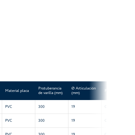
Protuberancia
Ø Articulación
Material placa
Placa
de varilla (mm)
(mm)
PVC
300
19
Con placa
PVC
300
19
Con placa
PVC
300
19
Con placa