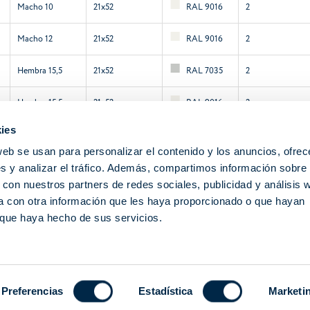
Macho 10
21x52
RAL 9016
2
Macho 12
21x52
RAL 9016
2
Hembra 15,5
21x52
RAL 7035
2
Hembra 15,5
21x52
RAL 9016
2
ies
Hembra 15,5
21x52
RAL 9016
2
web se usan para personalizar el contenido y los anuncios, ofrec
Macho 12
21x52
RAL 9016
2
s y analizar el tráfico. Además, compartimos información sobre 
 con nuestros partners de redes sociales, publicidad y análisis 
 con otra información que les haya proporcionado o que hayan
o que haya hecho de sus servicios.
Preferencias
Estadística
Marketi