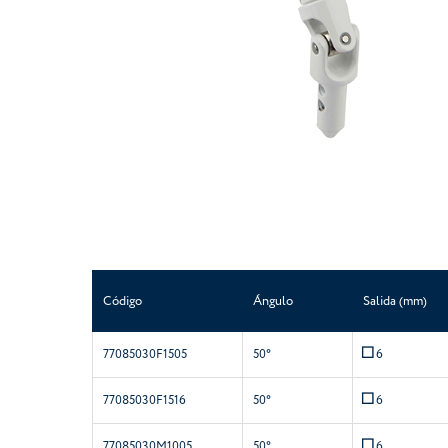
Código
Ángulo
Salida (mm)
Q
77085030F1505
50°
6
Q
77085030F1516
50°
6
Q
77085030M1005
50°
6