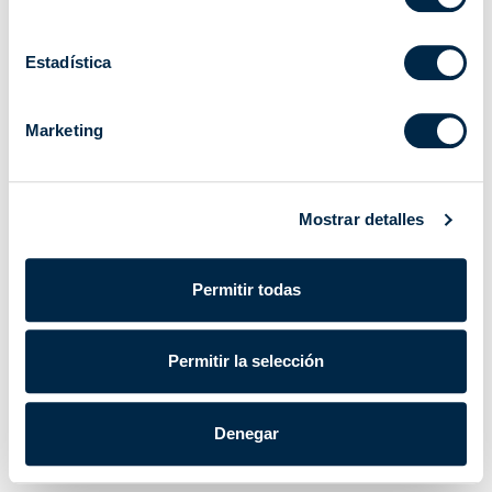
Estadística
Marketing
Mostrar detalles
Permitir todas
Permitir la selección
Denegar
Cherubini S.p.A. | CIF/NIF IT 00622080984 |
Powered by Lumi
Datos corporativos
|
Política de privacidad
|
Cookie