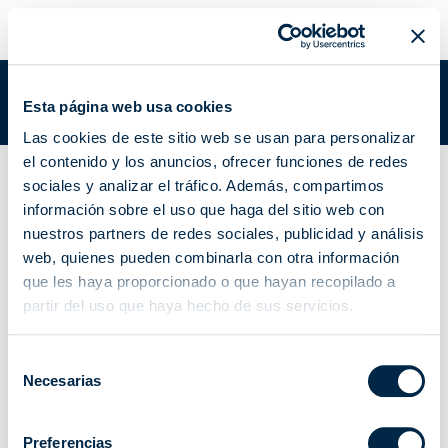
META 4 CH PWM DIMMER 7 | A510081
Estás en:
Academy
/
Documentación academy
/
META 4 CH PWM
Esta página web usa cookies
DIMMER 7 | A510081
Las cookies de este sitio web se usan para personalizar
el contenido y los anuncios, ofrecer funciones de redes
Actuador de iluminación de 4 canales 12/24 V dc
sociales y analizar el tráfico. Además, compartimos
META 4 CH PWM
información sobre el uso que haga del sitio web con
nuestros partners de redes sociales, publicidad y análisis
DIMMER 7 | A510081
web, quienes pueden combinarla con otra información
que les haya proporcionado o que hayan recopilado a
partir del uso que haya hecho de sus servicios.
Selección
Manual de instrucciones
Folletos
Necesarias
de
consentimiento
Ficha del producto
Preferencias