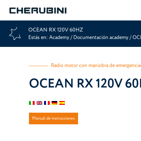
OCEAN RX 120V 60HZ
Estás en:
Academy
/
Documentación academy
/
OC
Radio motor con maniobra de emergencia 
OCEAN RX 120V 60HZ
Manual de instrucciones