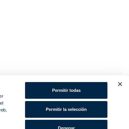
Permitir todas
er
el
Permitir la selección
web,
Denegar