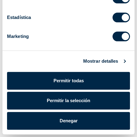
Estadística
Marketing
Mostrar detalles
Permitir todas
Permitir la selección
Denegar
Cherubini S.p.A. | CIF/NIF IT 00622080984 |
Powered by Lumi
Datos corporativos
|
Política de privacidad
|
Cookie