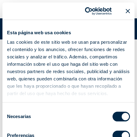
ROLL
Estás en:
Academy
/
Documentación academy
/
ROLL
Esta página web usa cookies
Las cookies de este sitio web se usan para personalizar
Motor cableado con fin de carrera mecánico
el contenido y los anuncios, ofrecer funciones de redes
sociales y analizar el tráfico. Además, compartimos
ROLL - Persianas y
información sobre el uso que haga del sitio web con
nuestros partners de redes sociales, publicidad y análisis
screen
web, quienes pueden combinarla con otra información
que les haya proporcionado o que hayan recopilado a
partir del uso que haya hecho de sus servicios.
Selección
Manual de instrucciones
Certificaciones
Necesarias
de
Ficha del producto
consentimiento
Preferencias