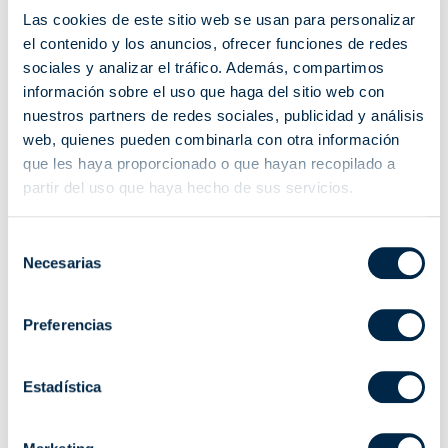
Las cookies de este sitio web se usan para personalizar
Para ver los videos, debe aceptar las cookies de marketing.
el contenido y los anuncios, ofrecer funciones de redes
sociales y analizar el tráfico. Además, compartimos
información sobre el uso que haga del sitio web con
CAMBIA TUS PREFERENCIAS DE COOKIES
nuestros partners de redes sociales, publicidad y análisis
web, quienes pueden combinarla con otra información
que les haya proporcionado o que hayan recopilado a
partir del uso que haya hecho de sus servicios.
Selección
Necesarias
de
Seleccionar la operación que buscas
consentimiento
Conexión Eléctrica
Preferencias
Antes de empezar
Programación del motor
Estadística
Asociar el emisor al motor
Configurar los fines de carrera
Posición intermedia