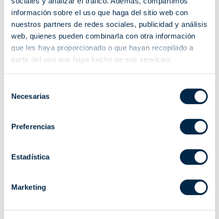
sociales y analizar el tráfico. Además, compartimos
información sobre el uso que haga del sitio web con
Interfaz domótico que permite adaptar todos los sistemas radio
nuestros partners de redes sociales, publicidad y análisis
Cherubini a la domótica del hogar.
web, quienes pueden combinarla con otra información
que les haya proporcionado o que hayan recopilado a
Compatible con todos los sistemas radio Cherubini: motores Wave
partir del uso que haya hecho de sus servicios.
RX, Tronic RX, Modo RX, Senso RX, Plug&Play Short RX, Clima Plus
RX, Receptores TDS Gold, TDS Compact, OPTime, Compact Roll,
Selección
Mini, Tándem, MyRoll.
Necesarias
de
consentimiento
Preferencias
ESQUEMA DE CONEXIÓN EN MODALIDAD AVANZADA
Estadística
VER PDF
Marketing
Características principales