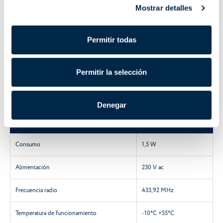
Mostrar detalles
Código
Nombre / Modelo
Función
Permitir todas
A530065
Emisor Domótico
Emisor Domótico
Permitir la selección
Características técnicas
Denegar
Características
A530065
Consumo
1,5 W
Alimentación
230 V ac
Frecuencia radio
433,92 MHz
Temperatura de funcionamiento
-10°C +55°C