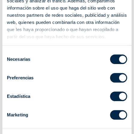
sociales y analizar el tráfico. Además, compartimos
información sobre el uso que haga del sitio web con
nuestros partners de redes sociales, publicidad y análisis
web, quienes pueden combinarla con otra información
que les haya proporcionado o que hayan recopilado a
partir del uso que haya hecho de sus servicios.
Selección
Receptores domóticos
Emisor Domótico
Necesarias
de
consentimiento
Permite accionar, a través de un
Interfaz domótico que permite
emisor Cherubini, cualquier
adaptar todos los sistemas radio
Preferencias
aparato eléctrico conectado a
Cherubini a la domótica del
tensión.
hogar.
Estadística
Electrónica
Marketing
Motores
Sistemas de control