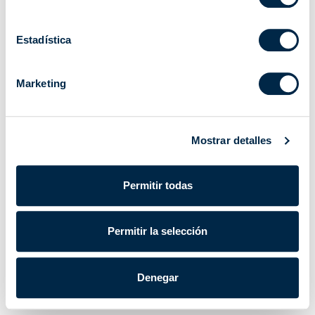
Estadística
Marketing
Mostrar detalles
Permitir todas
Permitir la selección
Denegar
Cherubini S.p.A. | CIF/NIF IT 00622080984 |
Powered by Lumi
Datos corporativos
|
Política de privacidad
|
Cookie