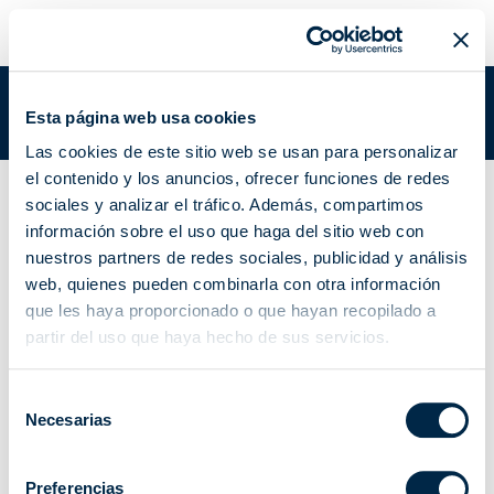
EMISOR DOMÓTICO | A530065
Estás en:
Academy
/
Documentación academy
/
EMISOR
Esta página web usa cookies
DOMÓTICO | A530065
Las cookies de este sitio web se usan para personalizar
el contenido y los anuncios, ofrecer funciones de redes
Accesorios de domótica
sociales y analizar el tráfico. Además, compartimos
EMISOR DOMÓTICO
información sobre el uso que haga del sitio web con
nuestros partners de redes sociales, publicidad y análisis
| A530065
web, quienes pueden combinarla con otra información
que les haya proporcionado o que hayan recopilado a
partir del uso que haya hecho de sus servicios.
Selección
Manual de instrucciones
Necesarias
de
consentimiento
Ficha del producto
Preferencias