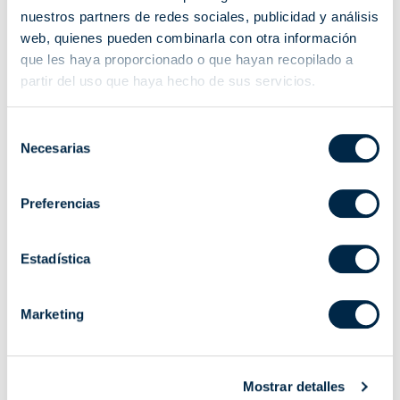
nuestros partners de redes sociales, publicidad y análisis
CWT58027500
20
58
X
web, quienes pueden combinarla con otra información
que les haya proporcionado o que hayan recopilado a
CWT58043200
40
58
X
partir del uso que haya hecho de sus servicios.
Selección
Características técnicas
Necesarias
de
consentimiento
15/17 -
25/17 -
32/17 -
Características
CWT45151700
CWT45251700
CWT45321700
Preferencias
Par Motor (Nm)
15
25
32
Estadística
Velocidad
17 rpm
17 rpm
17 rpm
Marketing
Potencia (W)
170
225
250
Stand-by (W)
0,75
0,75
0,75
Mostrar detalles
Frecuencia radio