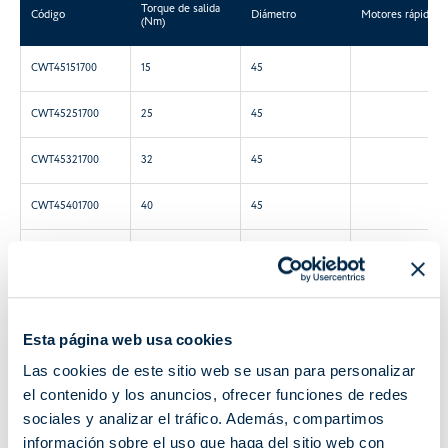
Torque de salida
Código
Diámetro
Motores rápidos
(Nm)
CWT45151700
15
45
CWT45251700
25
45
CWT45321700
32
45
CWT45401700
40
45
CWT45501200
50
45
CWT58061700
65
58
Esta página web usa cookies
CWT58081700
85
58
Las cookies de este sitio web se usan para personalizar
CWT58101100
100
58
el contenido y los anuncios, ofrecer funciones de redes
sociales y analizar el tráfico. Además, compartimos
CWT58121100
120
58
información sobre el uso que haga del sitio web con