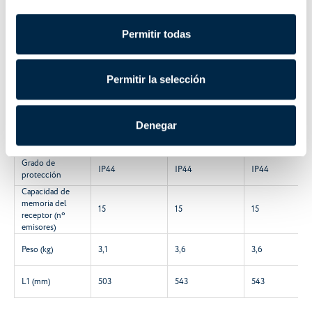
433,92
433,92
433,92
(MHz)
Frecuencia radio
Permitir todas
2,4 GHz
2,4 GHz
2,4 GHz
dual
Consumo (A)
0,8
1
1,1
Permitir la selección
Cable 4 x 0,75
5
5
5
(m)
Tiempo de
Denegar
funcionamiento
4
4
4
continuo (min.)
Grado de
IP44
IP44
IP44
protección
Capacidad de
memoria del
15
15
15
receptor (nº
emisores)
Peso (kg)
3,1
3,6
3,6
L1 (mm)
503
543
543